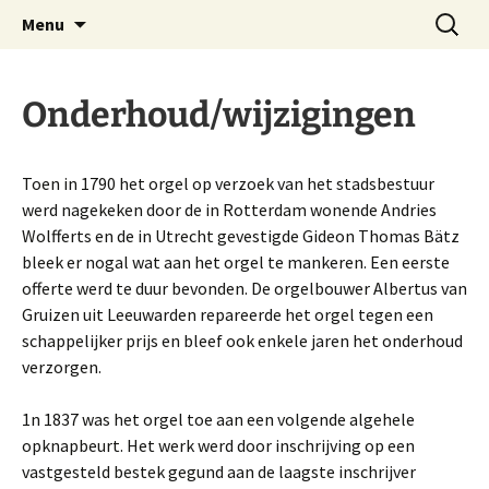
Website Schnitgerorgel Grote Kerk Zwolle
Ga
Zoeken
Stichting Schnitgerorgel
Menu
naar
naar:
Zwolle
de
inhoud
Onderhoud/wijzigingen
Toen in 1790 het orgel op verzoek van het stadsbestuur
werd nagekeken door de in Rotterdam wonende Andries
Wolfferts en de in Utrecht gevestigde Gideon Thomas Bätz
bleek er nogal wat aan het orgel te mankeren. Een eerste
offerte werd te duur bevonden. De orgelbouwer Albertus van
Gruizen uit Leeuwarden repareerde het orgel tegen een
schappelijker prijs en bleef ook enkele jaren het onderhoud
verzorgen.
1n 1837 was het orgel toe aan een volgende algehele
opknapbeurt. Het werk werd door inschrijving op een
vastgesteld bestek gegund aan de laagste inschrijver