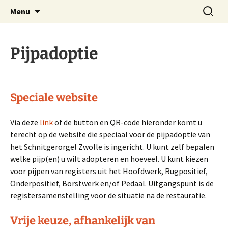
Website Schnitgerorgel Grote Kerk Zwolle
Ga
Zoeken
Stichting Schnitgerorgel
Menu
naar
naar:
Zwolle
de
inhoud
Pijpadoptie
Speciale website
Via deze
link
of de button en QR-code hieronder komt u
terecht op de website die speciaal voor de pijpadoptie van
het Schnitgerorgel Zwolle is ingericht. U kunt zelf bepalen
welke pijp(en) u wilt adopteren en hoeveel. U kunt kiezen
voor pijpen van registers uit het Hoofdwerk, Rugpositief,
Onderpositief, Borstwerk en/of Pedaal. Uitgangspunt is de
registersamenstelling voor de situatie na de restauratie.
Vrije keuze, afhankelijk van