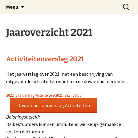
Website Schnitgerorgel Grote Kerk Zwolle
Ga
Zoeken
Stichting Schnitgerorgel
Menu
naar
naar:
Zwolle
de
inhoud
Jaaroverzicht 2021
Activiteitenverslag 202
1
Het jaarverslag over 2021 met een beschrijving van
uitgevoerde activiteiten vindt u in de download hieronder:
2022_Jaarverslag-Activiteiten-2021_SSZ_defpdf
Download Jaarverslag Activiteiten
Beloningsbeleid:
De bestuurders kunnen uitsluitend werkelijk gemaakte
kosten declareren.