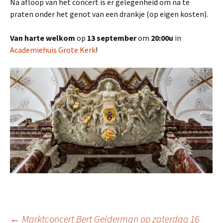
Na afloop van het concert is er gelegenheid om na te
praten onder het genot van een drankje (op eigen kosten).
Van harte welkom
op
13 september
om
20:00u
in
Academiehuis Grote Kerk
!
←
Marktconcert Bert Gelderman op zaterdag 16