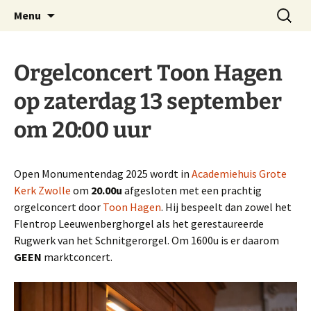
Website Schnitgerorgel Grote Kerk Zwolle
Ga
Zoeken
Stichting Schnitgerorgel
Menu
naar
naar:
Zwolle
de
inhoud
Orgelconcert Toon Hagen
op zaterdag 13 september
om 20:00 uur
Open Monumentendag 2025 wordt in
Academiehuis Grote
Kerk Zwolle
om
20.00u
afgesloten met een prachtig
orgelconcert door
Toon Hagen
. Hij bespeelt dan zowel het
Flentrop Leeuwenberghorgel als het gerestaureerde
Rugwerk van het Schnitgerorgel. Om 1600u is er daarom
GEEN
marktconcert.