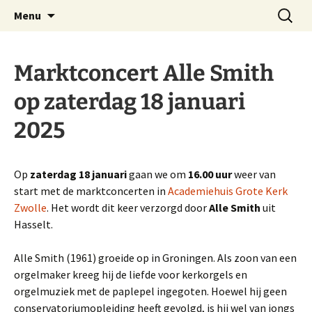
Website Schnitgerorgel Grote Kerk Zwolle
Ga
Zoeken
Stichting Schnitgerorgel
Menu
naar
naar:
Zwolle
de
inhoud
Marktconcert Alle Smith
op zaterdag 18 januari
2025
Op
zaterdag 18 januari
gaan we om
16.00 uur
weer van
start met de marktconcerten in
Academiehuis Grote Kerk
Zwolle
. Het wordt dit keer verzorgd door
Alle Smith
uit
Hasselt.
Alle Smith (1961) groeide op in Groningen. Als zoon van een
orgelmaker kreeg hij de liefde voor kerkorgels en
orgelmuziek met de paplepel ingegoten. Hoewel hij geen
conservatoriumopleiding heeft gevolgd, is hij wel van jongs