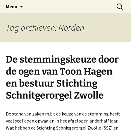
Website Schnitgerorgel Grote Kerk Zwolle
Ga
Zoeken
Stichting Schnitgerorgel
Menu
naar
naar:
Zwolle
de
inhoud
Tag archieven: Norden
De stemmingskeuze door
de ogen van Toon Hagen
en bestuur Stichting
Schnitgerorgel Zwolle
De stand van zaken m.b.t de keuze van de stemming heeft
veel stof doen opwaaien in het afgelopen anderhalf jaar.
Wat hebben de Stichting Schnitgerorgel Zwolle (SSZ) en