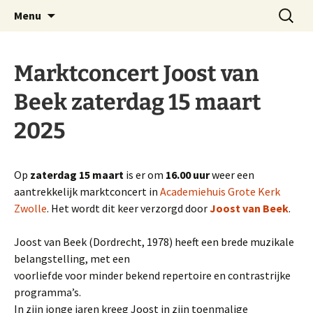
Website Schnitgerorgel Grote Kerk Zwolle
Ga
Zoeken
Stichting Schnitgerorgel
Menu
naar
naar:
Zwolle
de
inhoud
Marktconcert Joost van
Beek zaterdag 15 maart
2025
Op
zaterdag 15 maart
is er om
16.00 uur
weer een
aantrekkelijk marktconcert in
Academiehuis Grote Kerk
Zwolle
. Het wordt dit keer verzorgd door
Joost van Beek
.
Joost van Beek (Dordrecht, 1978) heeft een brede muzikale
belangstelling, met een
voorliefde voor minder bekend repertoire en contrastrijke
programma’s.
In zijn jonge jaren kreeg Joost in zijn toenmalige