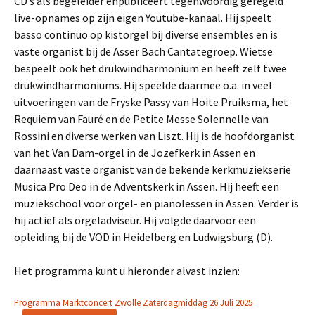
CD’s als begeleider enpubliceert tegenwoordig geregeld
live-opnames op zijn eigen Youtube-kanaal. Hij speelt
basso continuo op kistorgel bij diverse ensembles en is
vaste organist bij de Asser Bach Cantategroep. Wietse
bespeelt ook het drukwindharmonium en heeft zelf twee
drukwindharmoniums. Hij speelde daarmee o.a. in veel
uitvoeringen van de Fryske Passy van Hoite Pruiksma, het
Requiem van Fauré en de Petite Messe Solennelle van
Rossini en diverse werken van Liszt. Hij is de hoofdorganist
van het Van Dam-orgel in de Jozefkerk in Assen en
daarnaast vaste organist van de bekende kerkmuziekserie
Musica Pro Deo in de Adventskerk in Assen. Hij heeft een
muziekschool voor orgel- en pianolessen in Assen. Verder is
hij actief als orgeladviseur. Hij volgde daarvoor een
opleiding bij de VOD in Heidelberg en Ludwigsburg (D).
Het programma kunt u hieronder alvast inzien:
Programma Marktconcert Zwolle Zaterdagmiddag 26 Juli 2025