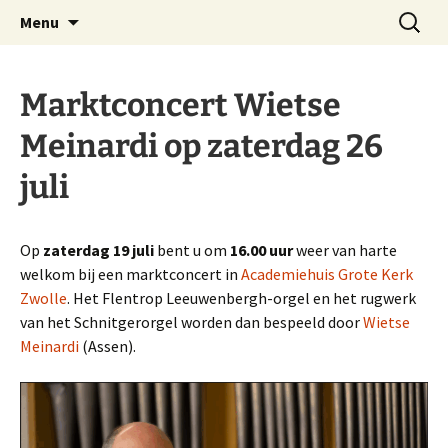
Website Schnitgerorgel Grote Kerk Zwolle
Ga
Zoeken
Stichting Schnitgerorgel
Menu
naar
naar:
Zwolle
de
inhoud
Marktconcert Wietse
Meinardi op zaterdag 26
juli
Op
zaterdag 19 juli
bent u om
16.00 uur
weer van harte
welkom bij een marktconcert in
Academiehuis Grote Kerk
Zwolle
. Het Flentrop Leeuwenbergh-orgel en het rugwerk
van het Schnitgerorgel worden dan bespeeld door
Wietse
Meinardi
(Assen).