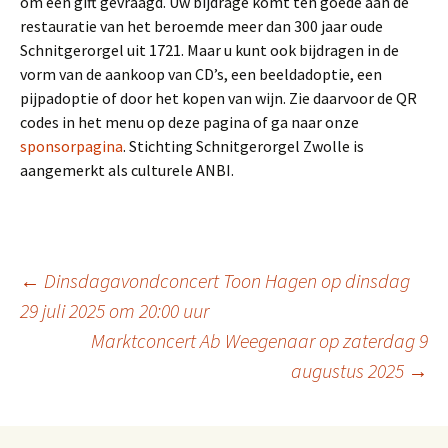
om een gift gevraagd. Uw bijdrage komt ten goede aan de
restauratie van het beroemde meer dan 300 jaar oude
Schnitgerorgel uit 1721. Maar u kunt ook bijdragen in de
vorm van de aankoop van CD’s, een beeldadoptie, een
pijpadoptie of door het kopen van wijn. Zie daarvoor de QR
codes in het menu op deze pagina of ga naar onze
sponsorpagina
. Stichting Schnitgerorgel Zwolle is
aangemerkt als culturele ANBI.
Berichtnavigatie
←
Dinsdagavondconcert Toon Hagen op dinsdag
29 juli 2025 om 20:00 uur
Marktconcert Ab Weegenaar op zaterdag 9
augustus 2025
→