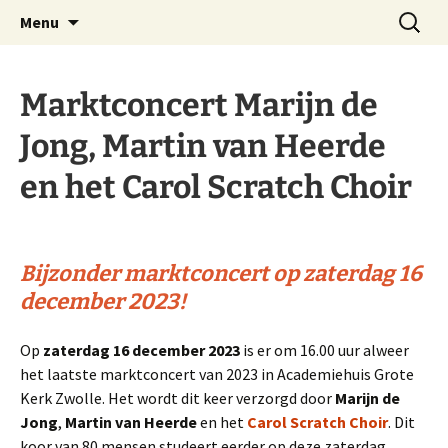
Website Schnitgerorgel Grote Kerk Zwolle
Ga
Zoeken
Stichting Schnitgerorgel
Menu
naar
naar:
Zwolle
de
inhoud
Marktconcert Marijn de
Jong, Martin van Heerde
en het Carol Scratch Choir
Bijzonder marktconcert op zaterdag 16
december 2023!
Op
zaterdag 16 december 2023
is er om 16.00 uur alweer
het laatste marktconcert van 2023 in Academiehuis Grote
Kerk Zwolle. Het wordt dit keer verzorgd door
Marijn de
Jong
,
Martin van Heerde
en het
Carol Scratch Choir
. Dit
koor van 80 mensen studeert eerder op deze zaterdag